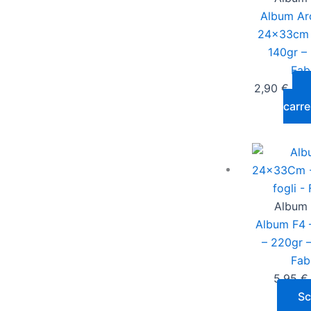
Album Ar
24x33cm –
140gr – 
Fab
2,90
€
carre
Album 
Album F4
– 220gr –
Fab
5,95
€
Sc