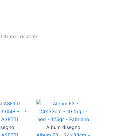
trare i risultati.
Questo
prodotto
ha
più
isegno
Album disegno
varianti.
LASETTI
Album F3 – 24x33cm –