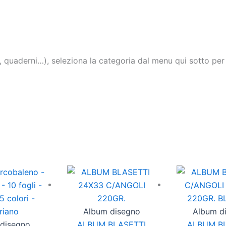
 quaderni…), seleziona la categoria dal menu qui sotto per fil
Questo
prodotto
ha
più
Album disegno
Album d
varianti.
disegno
ALBUM BLASETTI
ALBUM B