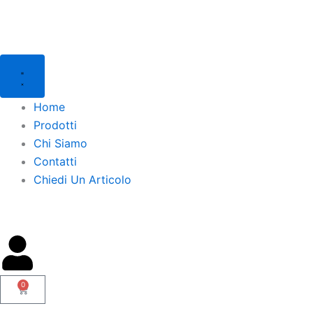
Vai
al
contenuto
Home
Prodotti
Chi Siamo
Contatti
Chiedi Un Articolo
0
Carrello