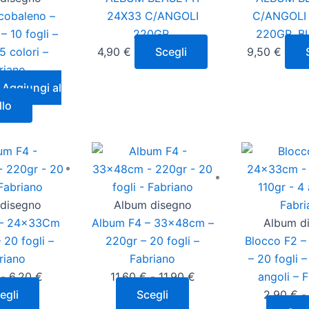
Le
cobaleno –
24X33 C/ANGOLI
C/ANGOLI 
opzioni
 10 fogli –
220GR.
220GR. B
possono
5 colori –
4,90
€
Scegli
9,50
€
essere
riano
scelte
Aggiungi al
nella
llo
pagina
del
Questo
Fascia
Questo
Fascia
prodotto
prodotto
di
prodotto
di
ha
prezzo:
ha
prezzo:
più
da
più
da
disegno
Album disegno
varianti.
5,95 €
varianti.
11,60 €
 – 24x33Cm
Album F4 – 33x48cm –
Album d
Le
a
Le
a
 20 fogli –
220gr – 20 fogli –
Blocco F2 
opzioni
6,20 €
opzioni
11,90 €
riano
Fabriano
– 20 fogli –
possono
possono
-
6,20
€
11,60
€
-
11,90
€
angoli – 
essere
essere
egli
Scegli
2,90
€
-