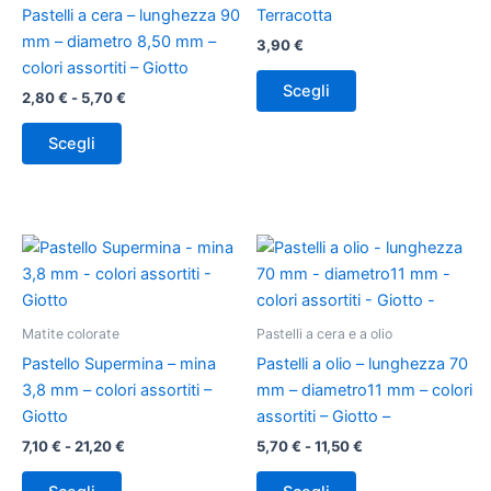
varianti.
varianti.
5,70 €
Pastelli a cera – lunghezza 90
Terracotta
Le
Le
mm – diametro 8,50 mm –
3,90
€
opzioni
opzioni
colori assortiti – Giotto
possono
possono
Scegli
2,80
€
-
5,70
€
essere
essere
scelte
scelte
Scegli
nella
nella
pagina
pagina
del
del
prodotto
prodotto
Fascia
Fascia
Questo
Questo
di
di
prodotto
prodotto
prezzo:
prezzo:
ha
da
ha
da
7,10 €
5,70 €
più
più
Matite colorate
Pastelli a cera e a olio
a
a
varianti.
varianti.
21,20 €
11,50 €
Pastello Supermina – mina
Pastelli a olio – lunghezza 70
Le
Le
3,8 mm – colori assortiti –
mm – diametro11 mm – colori
opzioni
opzioni
Giotto
assortiti – Giotto –
possono
possono
7,10
€
-
21,20
€
5,70
€
-
11,50
€
essere
essere
scelte
scelte