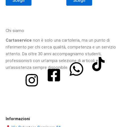
Scegli
Scegli
nella
nella
pagina
pagina
del
del
prodotto
prodotto
Chi siamo
Cartaservice
non è solo una cartoleria, ma un punto di
riferimento per chi cerca qualità, competenza e un servizio
attento. Da oltre 30 anni accompagniamo studenti,
professionisti con un’ampia selezione di articoli e
un’assistenza sempre disponibile.
Informazioni