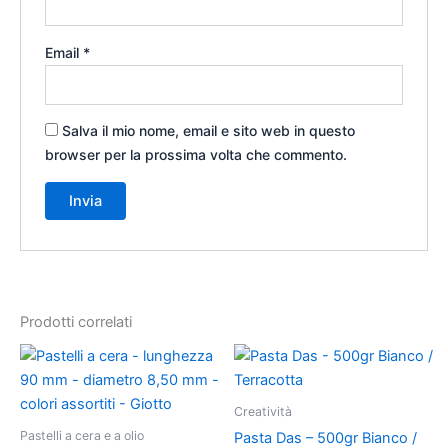
Email
*
Salva il mio nome, email e sito web in questo
browser per la prossima volta che commento.
Prodotti correlati
Fascia
Questo
Questo
di
prodotto
prodotto
prezzo:
ha
da
ha
Creatività
2,80 €
più
più
Pastelli a cera e a olio
a
Pasta Das – 500gr Bianco /