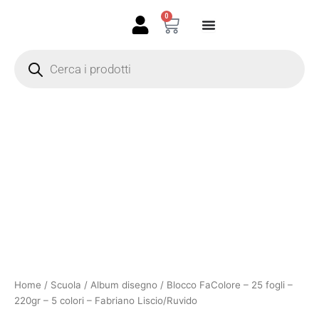
Vai
0
Carrello
al
contenuto
Products
search
Blocco
Fascia
FaColore
-
di
25
prezzo:
fogli
-
da
220gr
-
5,90 €
5
colori
a
-
Fabriano
10,10 €
Liscio/Ruvido
Home
/
Scuola
/
Album disegno
/ Blocco FaColore – 25 fogli –
quantità
220gr – 5 colori – Fabriano Liscio/Ruvido