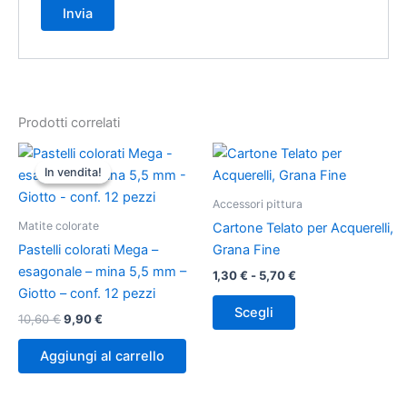
Prodotti correlati
Il
Il
Fascia
Questo
prezzo
prezzo
di
In vendita!
In vendita!
prodotto
originale
attuale
prezzo:
era:
è:
ha
da
Accessori pittura
10,60 €.
9,90 €.
1,30 €
più
Matite colorate
a
Cartone Telato per Acquerelli,
varianti.
5,70 €
Pastelli colorati Mega –
Grana Fine
Le
esagonale – mina 5,5 mm –
1,30
€
-
5,70
€
opzioni
Giotto – conf. 12 pezzi
possono
Scegli
10,60
€
9,90
€
essere
scelte
Aggiungi al carrello
nella
pagina