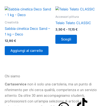
del
prodotto
Fascia
Questo
di
prodotto
prezzo:
Accessori pittura
ha
da
Creatività
Telaio Telato CLASSIC
3,50 €
più
a
Sabbia cinetica Deco Sand –
3,50
€
-
11,15
€
varianti.
11,15 €
1 kg – Deco
Le
Scegli
12,90
€
opzioni
possono
Aggiungi al carrello
essere
scelte
nella
pagina
Chi siamo
del
prodotto
Cartaservice
non è solo una cartoleria, ma un punto di
riferimento per chi cerca qualità, competenza e un servizio
attento. Da oltre 30 anni accompagniamo studenti,
professionisti con un’ampia selezione di articoli e