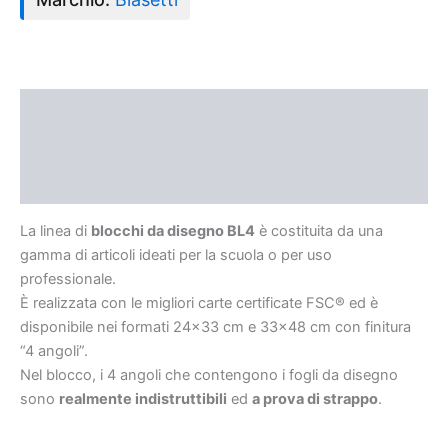
Descrizione
Informazioni aggiuntive
Recensioni (0)
La linea di
blocchi da disegno BL
4
è costituita da una
gamma di articoli ideati per la scuola o per uso
professionale.
È realizzata con le migliori carte certificate FSC® ed è
disponibile nei formati 24×33 cm e 33×48 cm con finitura
“4 angoli”.
Nel blocco, i 4 angoli che contengono i fogli da disegno
sono
realmente indistruttibili
ed
a prova di strappo
.