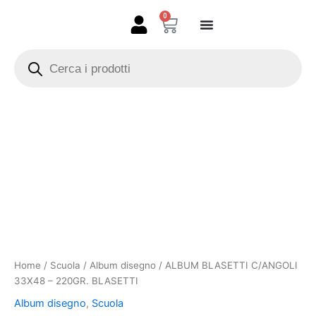
Vai
0
Carrello
al
contenuto
Products
search
ALBUM
BLASETTI
C/ANGOLI
33X48
-
220GR.
BLASETTI
quantità
Home
/
Scuola
/
Album disegno
/ ALBUM BLASETTI C/ANGOLI
33X48 – 220GR. BLASETTI
Album disegno
,
Scuola