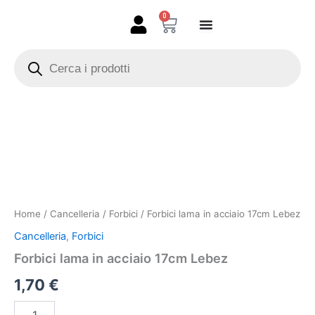
Vai
0
Carrello
al
contenuto
Products
search
Forbici
lama
in
acciaio
17cm
Lebez
quantità
Home
/
Cancelleria
/
Forbici
/ Forbici lama in acciaio 17cm Lebez
Cancelleria
,
Forbici
Forbici lama in acciaio 17cm Lebez
1,70
€