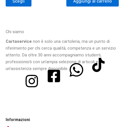
Scegli
Aggiungi al carrello
nella
pagina
del
prodotto
Chi siamo
Cartaservice
non è solo una cartoleria, ma un punto di
riferimento per chi cerca qualità, competenza e un servizio
attento. Da oltre 30 anni accompagniamo studenti,
professionisti con un’ampia selezione di articoli e
un’assistenza sempre disponibile.
Informazioni