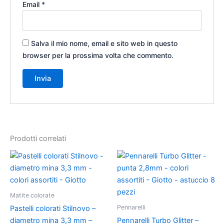
Email
*
Salva il mio nome, email e sito web in questo
browser per la prossima volta che commento.
Prodotti correlati
Fascia
Questo
di
prodotto
prezzo:
ha
da
4,50 €
più
Matite colorate
a
varianti.
9,90 €
Pennarelli
Pastelli colorati Stilnovo –
Le
diametro mina 3,3 mm –
Pennarelli Turbo Glitter –