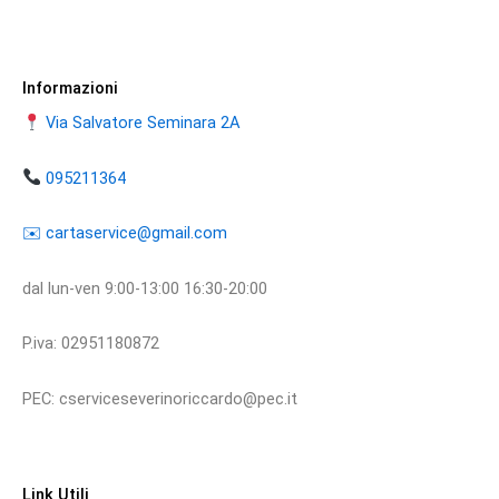
Informazioni
Via Salvatore Seminara 2A
095211364
​​✉️ ​cartaservice@gmail.com
dal lun-ven 9:00-13:00 16:30-20:00
P.iva: 02951180872
PEC: cserviceseverinoriccardo@pec.it
Link Utili