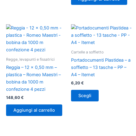
Questo
prodotto
ha
più
Cartelle a soffietto
varianti.
Regge, levapunti e fissatrici
Portadocumenti Plastidea – a
Le
Reggia – 12 x 0,50 mm –
soffietto – 13 tasche – PP –
opzioni
plastica – Romeo Maestri –
A4 – Iternet
possono
bobina da 1000 m
6,20
€
essere
confezione 4 pezzi
scelte
Scegli
148,60
€
nella
pagina
Aggiungi al carrello
del
prodotto