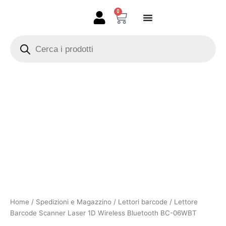
Vai
0
Carrello
al
contenuto
Products
search
Lettore
Barcode
Scanner
Laser
1D
Wireless
Bluetooth
BC-
06WBT
quantità
Home
/
Spedizioni e Magazzino
/
Lettori barcode
/ Lettore
Barcode Scanner Laser 1D Wireless Bluetooth BC-06WBT