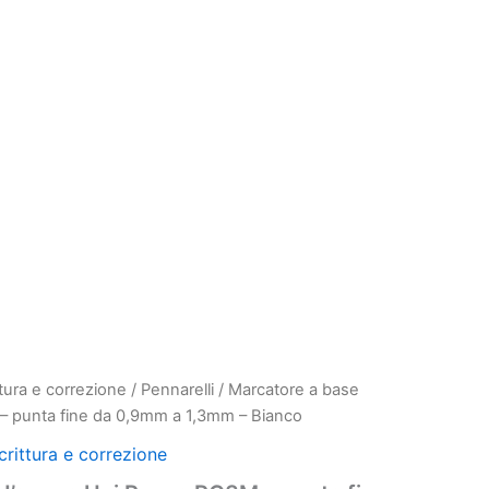
ttura e correzione
/
Pennarelli
/ Marcatore a base
– punta fine da 0,9mm a 1,3mm – Bianco
rezzo
crittura e correzione
e
ttuale