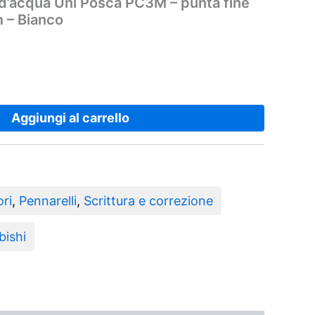
d’acqua Uni Posca PC3M – punta fine
 – Bianco
,20 €.
Aggiungi al carrello
ri
,
Pennarelli
,
Scrittura e correzione
bishi