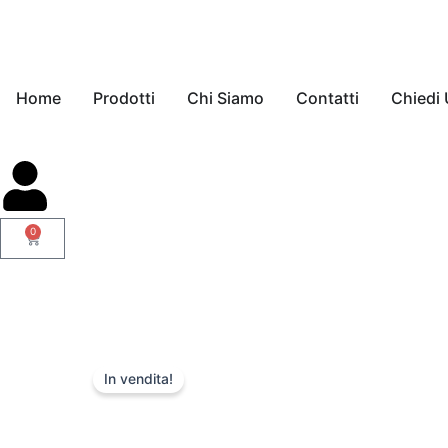
Vai
al
contenuto
Home
Prodotti
Chi Siamo
Contatti
Chiedi 
0
Carrello
In vendita!