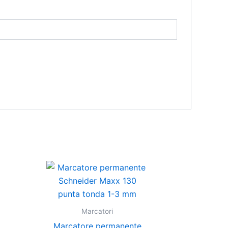
Questo
o
prodotto
ha
più
Marcatori
varianti.
Marcatore permanente