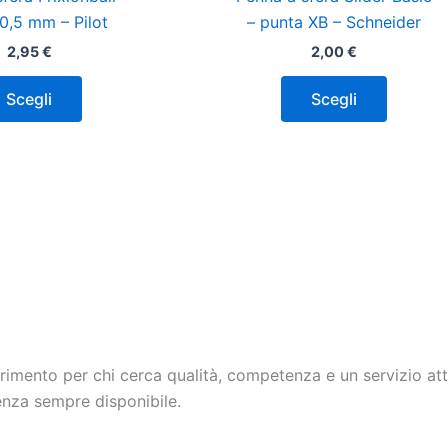
Le
Le
0,5 mm – Pilot
– punta XB – Schneider
opzioni
opzioni
2,95
€
2,00
€
possono
posson
essere
essere
Scegli
Scegli
scelte
scelte
nella
nella
pagina
pagina
del
del
prodotto
prodott
erimento per chi cerca qualità, competenza e un servizio a
tenza sempre disponibile.