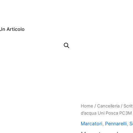
Un Articolo
Marcatore
Home
/
Cancelleria
/
Scri
Il
Il
a
d’acqua Uni Posca PC3M 
base
prezzo
p
d'acqua
Marcatori
,
Pennarelli
,
S
Uni
original
a