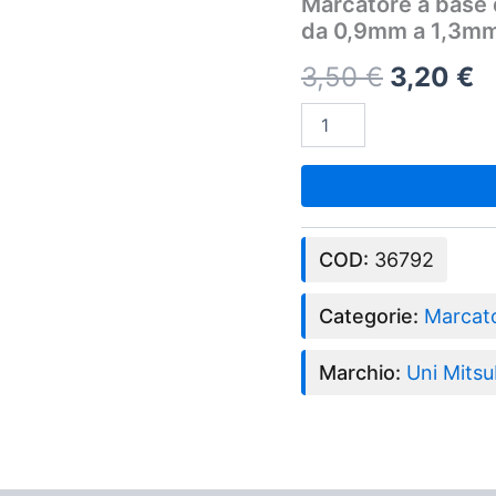
Marcatore a base 
Posca
da 0,9mm a 1,3mm
PC3M
era:
è:
-
3,50
€
3,20
€
punta
3,50 €.
3
fine
da
0,9mm
a
1,3mm
-
Bianco
quantità
COD:
36792
Categorie:
Marcato
Marchio:
Uni Mitsu