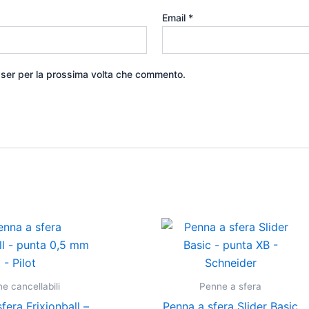
Email
*
wser per la prossima volta che commento.
Questo
Questo
prodotto
prodott
ha
ha
più
più
e cancellabili
Penne a sfera
varianti.
varianti.
fera Frixionball –
Penna a sfera Slider Basic