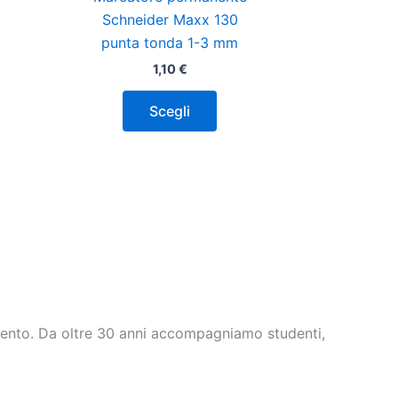
Le
Schneider Maxx 130
opzioni
punta tonda 1-3 mm
o
possono
1,10
€
essere
scelte
Scegli
nella
pagina
del
o
prodotto
ttento. Da oltre 30 anni accompagniamo studenti,