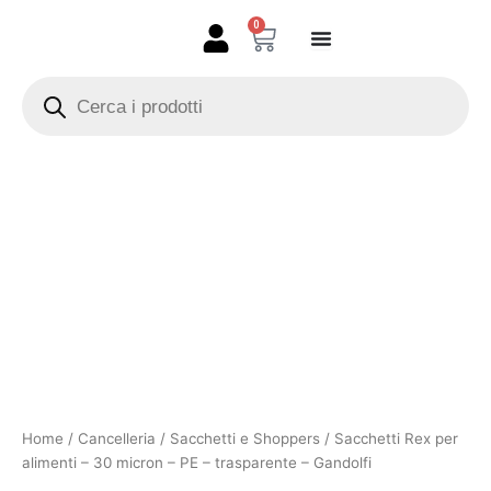
Vai
0
Carrello
al
contenuto
Products
search
Sacchetti
Fascia
Rex
per
di
alimenti
prezzo:
-
30
da
micron
-
2,60 €
PE
-
a
trasparente
-
2,65 €
Gandolfi
Home
/
Cancelleria
/
Sacchetti e Shoppers
/ Sacchetti Rex per
quantità
alimenti – 30 micron – PE – trasparente – Gandolfi