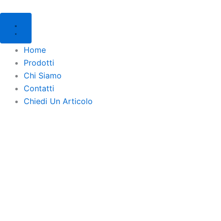
Products
Products
Toner
Vai
search
search
Laser
al
Comp.
contenuto
Rig.
HP
Home
W1420A
Prodotti
/
142A
Chi Siamo
Nero
Contatti
(CON
Chiedi Un Articolo
CHIP)
quantità