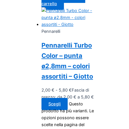
carrello
Pennarelli
Pennarelli Turbo
Color – punta
ø2,8mm – colori
assortiti – Giotto
2,00
€
-
5,80
€
Fascia di
prezzo: da 2,00 € a 5,80 €
Scegli
Questo
prodotto ha più varianti. Le
opzioni possono essere
scelte nella pagina del