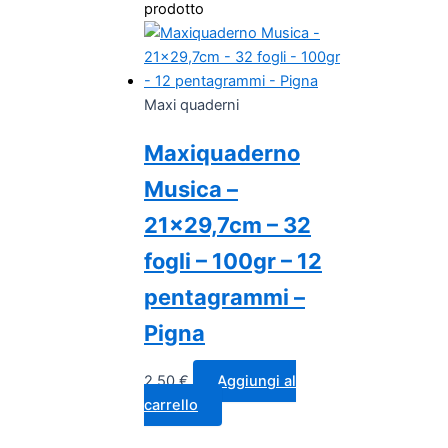
prodotto
Maxi quaderni
Maxiquaderno
Musica –
21×29,7cm – 32
fogli – 100gr – 12
pentagrammi –
Pigna
2,50
€
Aggiungi al
carrello