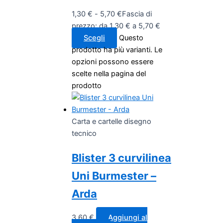
1,30
€
-
5,70
€
Fascia di
prezzo: da 1,30 € a 5,70 €
Scegli
Questo
prodotto ha più varianti. Le
opzioni possono essere
scelte nella pagina del
prodotto
Carta e cartelle disegno
tecnico
Blister 3 curvilinea
Uni Burmester –
Arda
3,60
€
Aggiungi al