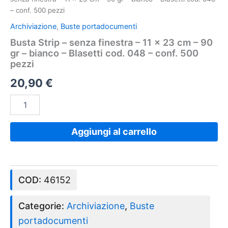
-
– conf. 500 pezzi
Blasetti
cod.
Archiviazione
,
Buste portadocumenti
048
Busta Strip – senza finestra – 11 x 23 cm – 90
-
gr – bianco – Blasetti cod. 048 – conf. 500
conf.
pezzi
500
pezzi
20,90
€
quantità
Aggiungi al carrello
COD:
46152
Categorie:
Archiviazione
,
Buste
portadocumenti