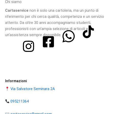
Chi siamo
del
prodotto
Cartaservice
non è solo una cartoleria, ma un punto di
riferimento per chi cerca qualità, competenza e un servizio
attento. Da oltre 30 anni accompagniamo studenti,
professionisti con un’ampia selezione di articoli e
un’assistenza sempre disponibile.
Informazioni
Via Salvatore Seminara 2A
095211364
​​✉️ ​cartaservice@gmail.com