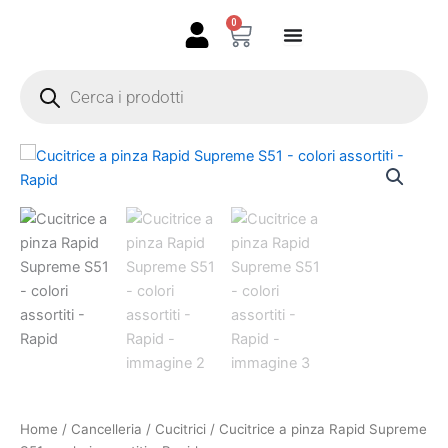
Vai
0
Carrello
al
contenuto
Products
search
Cucitrice
a
pinza
Rapid
Supreme
S51
-
colori
assortiti
-
Rapid
quantità
Home
/
Cancelleria
/
Cucitrici
/ Cucitrice a pinza Rapid Supreme