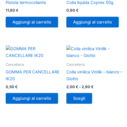
Pistola termocollante
Colla liquida Coprex 50g
11,80
€
0,60
€
Aggiungi al carrello
Aggiungi al carrello
Fascia
Questo
di
prodotto
prezzo:
ha
da
Cancelleria
Cancelleria
2,00 €
più
a
GOMMA PER CANCELLARE
Colla vinilica Vinilik – bianco –
varianti.
2,90 €
IK20
Giotto
Le
0,50
€
2,00
€
-
2,90
€
opzioni
possono
Aggiungi al carrello
Scegli
essere
scelte
nella
pagina