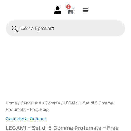
Vai
0
Carrello
al
contenuto
Products
search
LEGAMI
-
Set
di
5
Gomme
Profumate
-
Free
Hugs
quantità
Home
/
Cancelleria
/
Gomme
/ LEGAMI – Set di 5 Gomme
Profumate – Free Hugs
Cancelleria
,
Gomme
LEGAMI – Set di 5 Gomme Profumate – Free