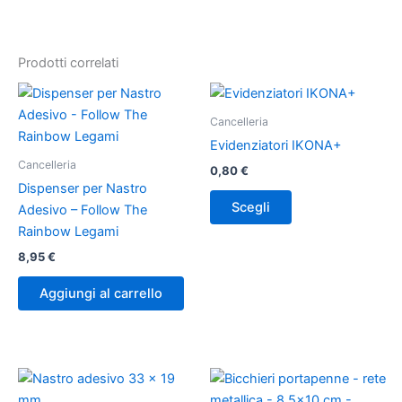
Prodotti correlati
Questo
prodotto
Cancelleria
ha
Evidenziatori IKONA+
più
Cancelleria
0,80
€
varianti.
Dispenser per Nastro
Le
Scegli
Adesivo – Follow The
opzioni
Rainbow Legami
possono
8,95
€
essere
scelte
Aggiungi al carrello
nella
pagina
del
prodotto
Fascia
Questo
di
prodotto