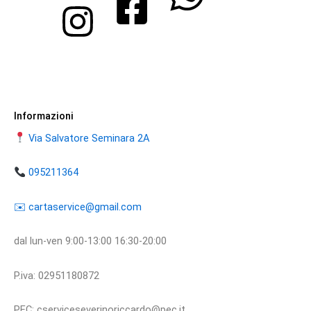
Informazioni
Via Salvatore Seminara 2A
095211364
​​✉️ ​cartaservice@gmail.com
dal lun-ven 9:00-13:00 16:30-20:00
P.iva: 02951180872
PEC: cserviceseverinoriccardo@pec.it