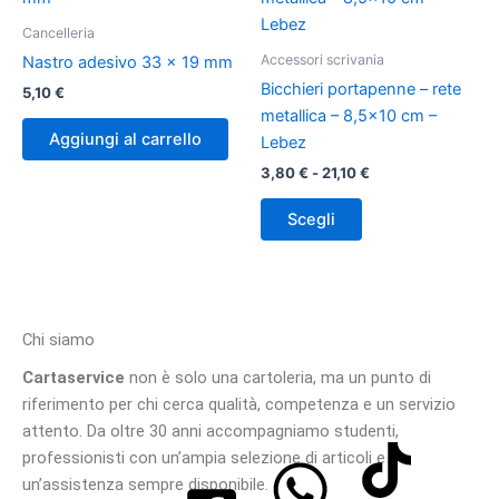
prezzo:
ha
da
Cancelleria
3,80 €
più
Accessori scrivania
a
Nastro adesivo 33 x 19 mm
varianti.
21,10 €
Bicchieri portapenne – rete
5,10
€
Le
metallica – 8,5×10 cm –
opzioni
Aggiungi al carrello
Lebez
possono
3,80
€
-
21,10
€
essere
scelte
Scegli
nella
pagina
del
prodotto
Chi siamo
Cartaservice
non è solo una cartoleria, ma un punto di
riferimento per chi cerca qualità, competenza e un servizio
attento. Da oltre 30 anni accompagniamo studenti,
professionisti con un’ampia selezione di articoli e
un’assistenza sempre disponibile.