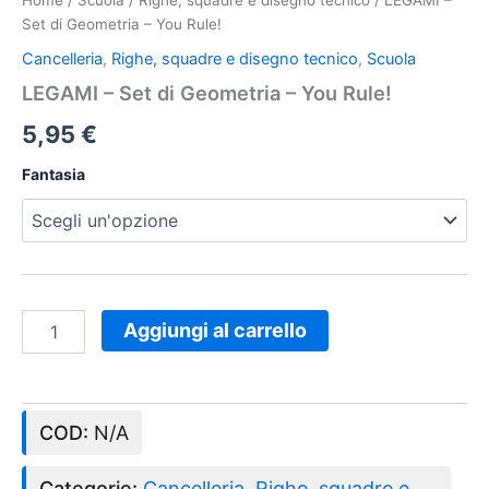
Home
/
Scuola
/
Righe, squadre e disegno tecnico
/ LEGAMI –
Set di Geometria – You Rule!
Cancelleria
,
Righe, squadre e disegno tecnico
,
Scuola
LEGAMI – Set di Geometria – You Rule!
5,95
€
Fantasia
Aggiungi al carrello
COD:
N/A
Categorie:
Cancelleria
,
Righe, squadre e